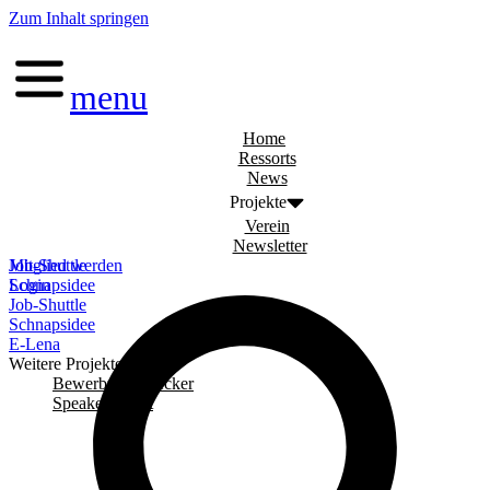
Zum Inhalt springen
menu
Home
Ressorts
News
Projekte
Verein
Newsletter
Job-Shuttle
Mitglied werden
Schnapsidee
Login
Job-Shuttle
Schnapsidee
E-Lena
Weitere Projekte
Bewerbungschecker
Speaker Event