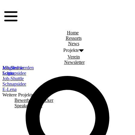
Zum
menu
Inhalt
springen
Home
Ressorts
News
Projekte
Verein
Newsletter
Job-Shuttle
Mitglied werden
Schnapsidee
Login
Job-Shuttle
Schnapsidee
E-Lena
Weitere Projekte
Bewerbungschecker
Speaker Event