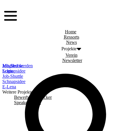
Zum
menu
Inhalt
springen
Home
Ressorts
News
Projekte
Verein
Newsletter
Job-Shuttle
Mitglied werden
Schnapsidee
Login
Job-Shuttle
Schnapsidee
E-Lena
Weitere Projekte
Bewerbungschecker
Speaker Event