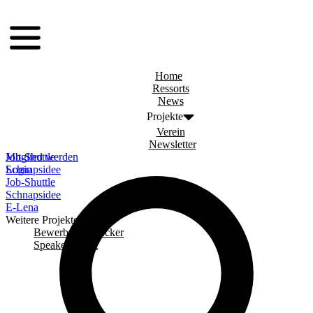
Zum
menu
Inhalt
springen
Home
Ressorts
News
Projekte
Verein
Newsletter
Job-Shuttle
Mitglied werden
Schnapsidee
Login
Job-Shuttle
Schnapsidee
E-Lena
Weitere Projekte
Bewerbungschecker
Speaker Event